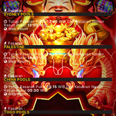
Pasaran :
SYDNEY POOLS
Tutup Pasaran Pukul
13:40
WIB Dan Keluaran Nomor
Result Pukul
13:50
WIB.
Web Resmi :
www.sydneypoolstoday.com
Pasaran :
PALESTINE
Tutup Pasaran Pukul
14:25
WIB Dan Keluaran Nomor
Result Pukul
14:50
WIB.
Web Resmi :
www.palestinepools.com
Pasaran :
CHINA POOLS
Tutup Pasaran Pukul
15:15
WIB Dan Keluaran Nomor
Result Pukul
05:30
WIB.
Web Resmi :
www.chinapools.asia
Pasaran :
TOGO POOLS