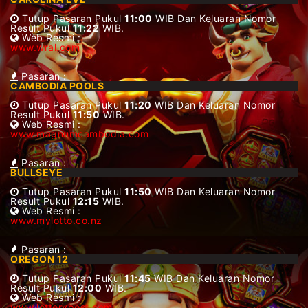
Tutup Pasaran Pukul
11:00
WIB Dan Keluaran Nomor
Result Pukul
11:22
WIB.
Web Resmi :
www.wral.com
Pasaran :
CAMBODIA POOLS
Tutup Pasaran Pukul
11:20
WIB Dan Keluaran Nomor
Result Pukul
11:50
WIB.
Web Resmi :
www.magnumcambodia.com
Pasaran :
BULLSEYE
Tutup Pasaran Pukul
11:50
WIB Dan Keluaran Nomor
Result Pukul
12:15
WIB.
Web Resmi :
www.mylotto.co.nz
Pasaran :
OREGON 12
Tutup Pasaran Pukul
11:45
WIB Dan Keluaran Nomor
Result Pukul
12:00
WIB.
Web Resmi :
www.lotterypost.com