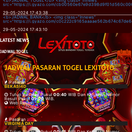
<b>JADWAL TOGEL</b> <img class="lnnews"
src="https://i.gyazo.com/cb00560e67e9d398d9f01d560c00
29-05-2024 17:43:38
<b>JADWAL BANK</b> <img class="lnnews"
src="https://i.gyazo.com/c0c222c9165aaaae562b674c67de
29-05-2024 17:43:10
LATEST
NEWS
JADWAL TOGEL
JADWAL PASARAN TOGEL LEXITOTO
Pasaran :
BEKASI4D
Tutup Pasaran Pukul
00:40
WIB Dan Keluaran Nomor
Result Pukul
01:00
WIB.
Web Resmi :
www.bekasi4d.com
Pasaran :
VIRGINIA DAY
Tutup Pasaran Pukul
00:45
WIB Dan Keluaran Nomor