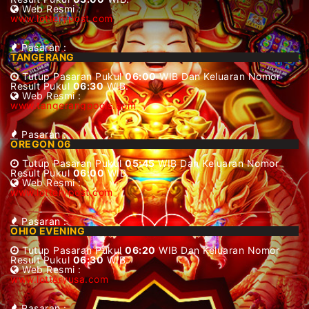
Web Resmi :
www.lotterypost.com
Pasaran :
TANGERANG
Tutup Pasaran Pukul
06:00
WIB Dan Keluaran Nomor
Result Pukul
06:30
WIB.
Web Resmi :
www.tangerangpools.com
Pasaran :
OREGON 06
Tutup Pasaran Pukul
05:45
WIB Dan Keluaran Nomor
Result Pukul
06:00
WIB.
Web Resmi :
www.lotterypost.com
Pasaran :
OHIO EVENING
Tutup Pasaran Pukul
06:20
WIB Dan Keluaran Nomor
Result Pukul
06:30
WIB.
Web Resmi :
www.lotteryusa.com
Pasaran :