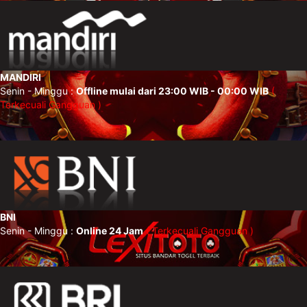
MANDIRI
Senin - Minggu :
Offline mulai dari 23:00 WIB - 00:00 WIB
(
Terkecuali Gangguan )
BNI
Senin - Minggu :
Online 24 Jam
( Terkecuali Gangguan )