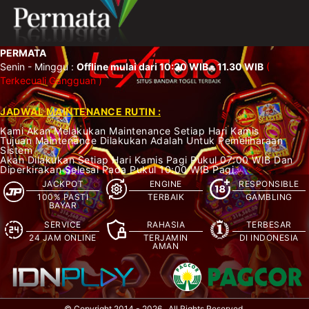
PERMATA
Senin - Minggu :
Offline mulai dari 10:30 WIB - 11.30 WIB
(
Terkecuali Gangguan )
JADWAL MAINTENANCE RUTIN :
Kami Akan Melakukan Maintenance Setiap Hari Kamis
Tujuan Maintenance Dilakukan Adalah Untuk Pemeliharaan
Sistem
Akan Dilakukan Setiap Hari Kamis Pagi Pukul 07:00 WIB Dan
Diperkirakan Selesai Pada Pukul 10:00 WIB Pagi.
JACKPOT
ENGINE
RESPONSIBLE
100% PASTI
TERBAIK
GAMBLING
BAYAR
SERVICE
RAHASIA
TERBESAR
24 JAM ONLINE
TERJAMIN
DI INDONESIA
AMAN
© Copyright 2014 - 2026
. All Rights Reserved.