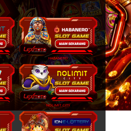
2D
84 (86-23-39-
73)
akenaka
2D
85 (75-25-42-
52)
dipati
2D
86 (84-33-37-
83)
2D
87 (88-09-33-
HABANERO
59)
2D
91 (99-06-66-
56)
arung - Siti Sundari
2D
92 (95-47-62-
97)
NOLIMIT CITY
2D
95 (92-01-65-
51)
2D
96 (98-14-63-
64)