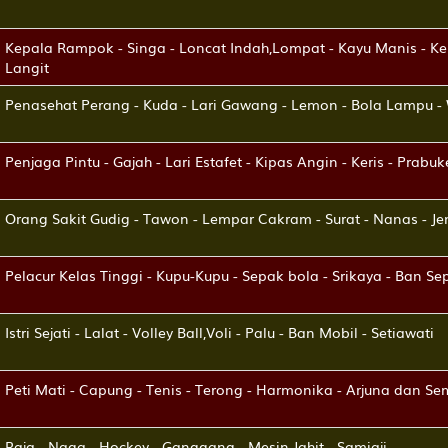
Kepala Rampok - Singa - Loncat Indah,Lompat - Kayu Manis - Ker
Langit
Penasehat Perang - Kuda - Lari Gawang - Lemon - Bola Lampu -
Penjaga Pintu - Gajah - Lari Estafet - Kipas Angin - Keris - Prabu
Orang Sakit Gudig - Tawon - Lempar Cakram - Surat - Nanas - 
Pelacur Kelas Tinggi - Kupu-Kupu - Sepak bola - Srikaya - Ban S
Istri Sejati - Lalat - Volley Ball,Voli - Palu - Ban Mobil - Setiawati
Peti Mati - Capung - Tenis - Terong - Harmonika - Arjuna dan S
Raja - Naga - Hockey - Ganggang - Mesin Jahit - Samiaji