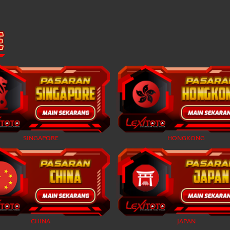
Kekasih - Kalajengking - Balap Kuda - Topi - Bemo - Narasuma
Pahlawan - Kepiting - Lompat Kuda - Lilin - Sabuk - Warsaya
Jejaka Tua - Buaya - Gerak Jalan - Catur - Dokter - Lesmana Wid
Janda Muda - Ikan Suro - Anggar - Mawar - Grendel - Sumbadra
Berandal - Badak - Ski Air - Seruling - Sisir - Citraksa
SINGAPORE
HONGKONG
Pengembara - Banteng - Terbang Layang - Kendi - Tas - Rama
Nenek Moyang - Orang Utan - Terjun Bebas - Sikat - Toko - Hy
Putri Raja - Cendrawasih - Balap Sepeda Motor - Engsel - Drum - 
CHINA
JAPAN