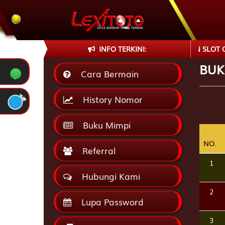
US BANDAR AGEN TOGEL AMANAH DAN SLOT ONLINE TERBAIK SA
INFO TERKINI:
BUK
Cara Bermain
History Nomor
Buku Mimpi
NO.
NO.
Referral
1
Hubungi Kami
2
Lupa Password
3