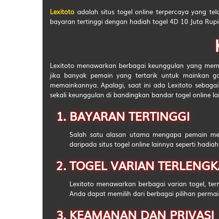
Lexitoto
adalah situs togel online terpercaya yang te
54
bayaran tertinggi dengan hadiah togel 4D 10 Juta Rupi
55
56
Lexitoto menawarkan berbagai keunggulan yang membu
57
jika banyak pemain yang tertarik untuk mainkan ga
memainkannya. Apalagi, saat ini ada Lexitoto sebaga
58
sekali keunggulan di bandingkan bandar togel online lai
59
BAYARAN TERTINGGI
60
Salah satu alasan utama mengapa pemain memi
61
daripada situs togel online lainnya seperti hadi
62
TOGEL VARIAN TERLENGK
63
Lexitoto menawarkan berbagai varian togel, term
Anda dapat memilih dari berbagai pilihan permai
64
KEAMANAN DAN PRIVASI
65