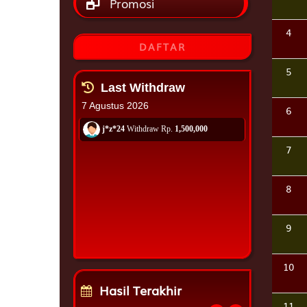
Promosi
4
DAFTAR
5
6
7
8
9
10
Hasil Terakhir
11