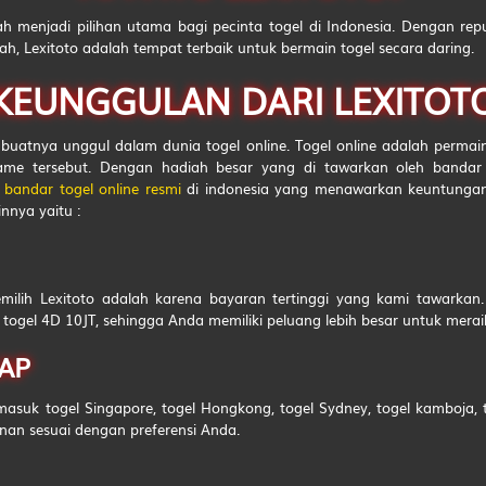
lah menjadi pilihan utama bagi pecinta togel di Indonesia. Dengan re
Ambil Air
ah, Lexitoto adalah tempat terbaik untuk bermain togel secara daring.
Ambil Daun
KEUNGGULAN DARI LEXITOT
Anak Kambing Menyusu
atnya unggul dalam dunia togel online. Togel online adalah perma
Anak Kunci
me tersebut. Dengan hadiah besar yang di tawarkan oleh bandar to
i
bandar togel online resmi
di indonesia yang menawarkan keuntungan 
Anak Naik Sepeda
nnya yaitu :
Angkat Barang
Weker
lih Lexitoto adalah karena bayaran tertinggi yang kami tawarkan
Wat Siam
ah togel 4D 10JT, sehingga Anda memiliki peluang lebih besar untuk mer
Wanita Pulang
AP
Ubi
asuk togel Singapore, togel Hongkong, togel Sydney, togel kamboja, to
nan sesuai dengan preferensi Anda.
Tusuk Gigi
Tupai