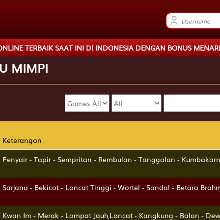
AT INI DI INDONESIA DENGAN BONUS MENARIK DAN HADIAH TER
U
MIMPI
Keterangan
Keterangan
Penyair - Tapir - Sempritan - Rembulan - Tanggalan - Kumbakar
Sarjana - Bekicot - Loncat Tinggi - Wortel - Sandal - Betara Brah
Kwan Im - Merak - Lompat Jauh,Loncat - Kangkung - Balon - Dew