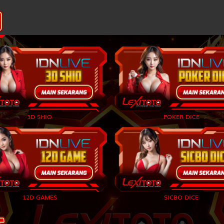
Si Ceroboh - Landak - Main Catur - Garuk - Gedung Bioskop - D
Anak Sakti - Ulat Sutera - Layang-Layang - Sepatu - Ranjang - G
Penari - Cumi-Cumi - Main Kelereng - Rumah - Sekolahan - Selir
Penjual Daging - Burung Onta - Engrang,Egrang - Sendok - Korek
3D SHIO
POKER DICE
Pemburu - Macan Tutul - Lempar Karet - Sumur - Baju - Pandu
Kepala Desa - Bajing - Apollo,Apolo - Potlot - Ceret - Semar
Penipu - Kancil - Damdaman - Hidung - Cangkir - Aswatama
12D GAMES
SICBO DICE
Ibu Suri - Ikan Layur - Dadu - Kumis - Pipa - Dewi Kunti