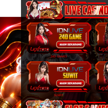
27
28
29
30
24D GAMES
31
32
33
SUWIT
34