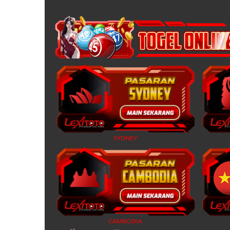
19
20
21
22
23
SYDNEY
24
25
26
CAMBODIA