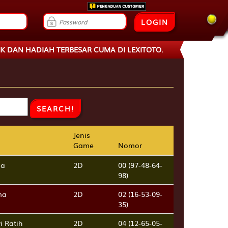
LOGIN
BESAR CUMA DI LEXITOTO.
Jenis
Jenis
Game
Game
Nomor
Nomor
na
2D
00 (97-48-64-
98)
ma
2D
02 (16-53-09-
35)
i Ratih
2D
04 (12-65-05-