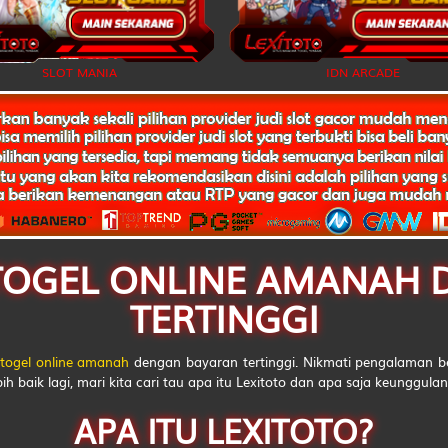
Raksasa - Tokek - Kali Brantas - Sirsak - Lemari Es - Prahasta
SLOT MANIA
IDN ARCADE
Hidung Belang - Burung Jalak - Bayi - Kodak - Meja - Arjuna
Udang ketam
Langit
Tanah
Gula
S TOGEL ONLINE AMANAH
Obat
TERTINGGI
Ahli Nujum
 togel online amanah
dengan bayaran tertinggi. Nikmati pengalaman 
Air Gripe
h baik lagi, mari kita cari tau apa itu Lexitoto dan apa saja keunggulan 
Air Panas
APA ITU LEXITOTO?
Alat Tulis Cina