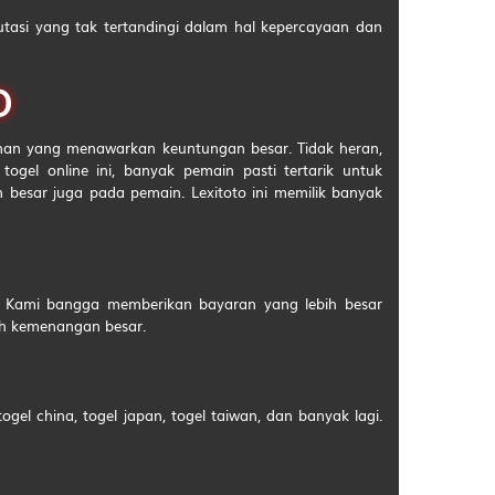
putasi yang tak tertandingi dalam hal kepercayaan dan
3D
290
3D
303
O
3D
926
inan yang menawarkan keuntungan besar. Tidak heran,
3D
652
gel online ini, banyak pemain pasti tertarik untuk
besar juga pada pemain. Lexitoto ini memilik banyak
3D
145
3D
217
3D
842
. Kami bangga memberikan bayaran yang lebih besar
3D
138
aih kemenangan besar.
3D
209
3D
368
gel china, togel japan, togel taiwan, dan banyak lagi.
3D
794
3D
639