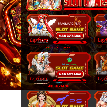
35
36
37
38
PRAGMATIC PLAY
39
40
MICROGAMING
41
42