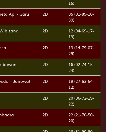
15)
eta Api - Garu
2D
05 (01-89-10-
39)
 Wibisana
2D
12 (04-69-17-
19)
kesa
2D
13 (14-79-07-
29)
Jembawan
2D
16 (02-74-15-
24)
epeda - Banowati
2D
19 (27-62-54-
12)
2D
20 (06-72-19-
22)
embadra
2D
22 (21-70-50-
20)
2D
26 (31-90-80-