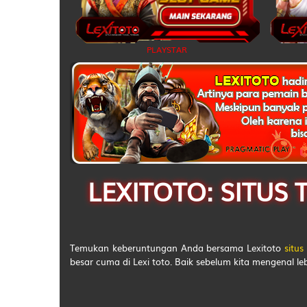
43
PLAYSTAR
44
45
46
47
48
LEXITOTO: SITU
49
50
Temukan keberuntungan Anda bersama Lexitoto
situs
51
besar cuma di Lexi toto. Baik sebelum kita mengenal lebi
52
53