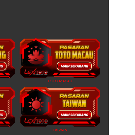
2D
39 (44-55-77-
05)
2D
41 (49-56-76-
06)
akta
2D
42 (45-97-72-
47)
2D
43 (40-71-41-
21)
2D
44 (39-81-86-
31)
TOTO MACAU
2D
45 (42-51-75-
01)
ang Wenang
2D
46 (48-64-73-
14)
Untari
2D
38 (37-67-84-
17)
TAIWAN