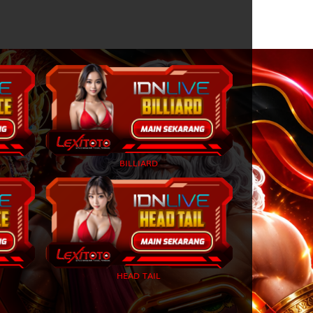
asamuka
2D
48 (46-00-79-
50)
atot Kaca
2D
57 (74-08-47-
58)
2D
58 (67-07-94-
57)
 Api - Abilawa
2D
67 (58-38-23-
88)
BILLIARD
2D
71 (72-43-45-
93)
2D
80 (73-49-48-
99)
2D
81 (76-44-49-
94)
HEAD TAIL
2D
83 (59-36-26-
86)